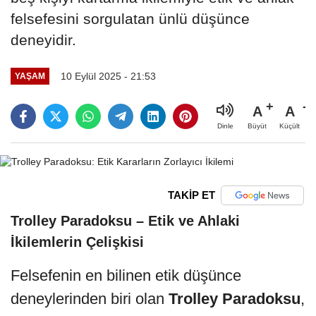
felsefesini sorgulatan ünlü düşünce
deneyidir.
10 Eylül 2025 - 21:53
YAŞAM
A
A
Büyüt
Küçült
Dinle
TAKİP ET
Trolley Paradoksu – Etik ve Ahlaki
İkilemlerin Çelişkisi
Felsefenin en bilinen etik düşünce
deneylerinden biri olan
Trolley Paradoksu
,