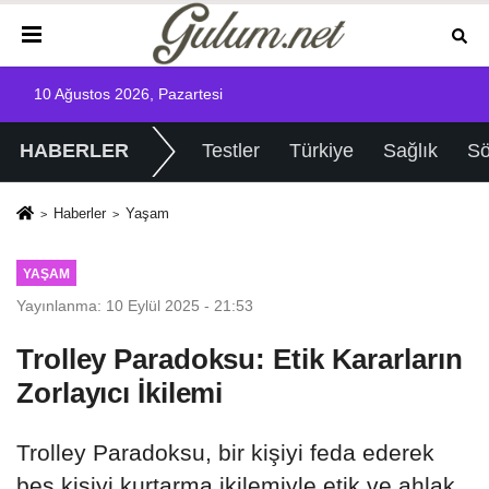
10 Ağustos 2026, Pazartesi
HABERLER
Testler
Türkiye
Sağlık
Sö
Haberler
Yaşam
YAŞAM
Yayınlanma: 10 Eylül 2025 - 21:53
Trolley Paradoksu: Etik Kararların
Zorlayıcı İkilemi
Trolley Paradoksu, bir kişiyi feda ederek
beş kişiyi kurtarma ikilemiyle etik ve ahlak