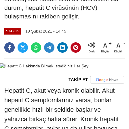
durum, hepatit C virüsünün (HCV)
bulaşmasını takiben gelişir.
19 Şubat 2021 - 14:45
SAĞLIK
A
A
Büyüt
Küçült
Dinle
TAKİP ET
Hepatit C, akut veya kronik olabilir. Akut
hepatit C semptomlarınız varsa, bunlar
genellikle hızlı bir şekilde başlar ve
yalnızca birkaç hafta sürer. Kronik hepatit
C semptomları aylar ya da yıllar boyunca