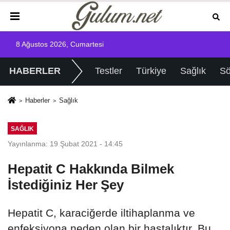
8 Ağustos 2026, Cumartesi
HABERLER
Testler
Türkiye
Sağlık
Sö
Haberler
Sağlık
SAĞLIK
Yayınlanma: 19 Şubat 2021 - 14:45
Hepatit C Hakkında Bilmek
İstediğiniz Her Şey
Hepatit C, karaciğerde iltihaplanma ve
enfeksiyona neden olan bir hastalıktır. Bu