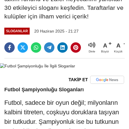
30 etkileyici sloganı keşfedin. Taraftarlar ve
kulüpler için ilham verici içerik!
20 Haziran 2025 - 21:27
SLOGANLAR
A
A
Büyüt
Küçült
Dinle
TAKİP ET
Futbol Şampiyonluğu Sloganları
Futbol, sadece bir oyun değil; milyonların
kalbini titreten, coşkuyu doruklara taşıyan
bir tutkudur. Şampiyonluk ise bu tutkunun