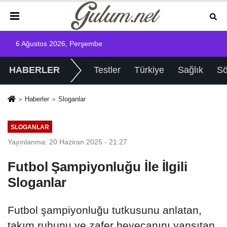
6 Ağustos 2026, Perşembe
HABERLER
Testler
Türkiye
Sağlık
Sö
Haberler
Sloganlar
SLOGANLAR
Yayınlanma: 20 Haziran 2025 - 21:27
Futbol Şampiyonluğu İle İlgili
Sloganlar
Futbol şampiyonluğu tutkusunu anlatan,
takım ruhunu ve zafer heyecanını yansıtan