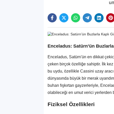
um
Enceladus: Satürn’ün Buzlarla
Enceladus, Satürn'ün en dikkat çekici 
çeken birçok özelliğe sahiptir. İlk k
bu uydu, özellikle Cassini uzay aracı
dünyasında büyük bir merak uyandırmış
buharı fışkırtan gayzerleriyle, Encel
olabileceği en umut verici yerlerden 
Fiziksel Özellikleri