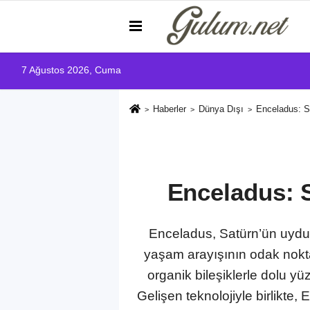
7 Ağustos 2026, Cuma
Haberler
Dünya Dışı
Enceladus: S
Enceladus: 
Enceladus, Satürn’ün uydul
yaşam arayışının odak noktala
organik bileşiklerle dolu y
Gelişen teknolojiyle birlikte,