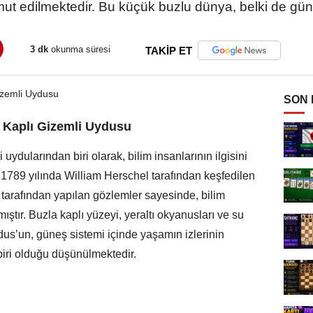
ut edilmektedir. Bu küçük buzlu dünya, belki de gü
3 dk
okunma süresi
TAKİP ET
SON
 Kaplı Gizemli Uydusu
uydularından biri olarak, bilim insanlarının ilgisini
ez 1789 yılında William Herschel tarafından keşfedilen
 tarafından yapılan gözlemler sayesinde, bilim
tır. Buzla kaplı yüzeyi, yeraltı okyanusları ve su
adus’un, güneş sistemi içinde yaşamın izlerinin
biri olduğu düşünülmektedir.