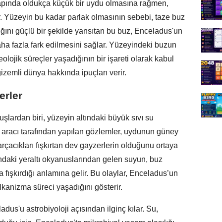
apında oldukça küçük bir uydu olmasına rağmen,
r. Yüzeyin bu kadar parlak olmasının sebebi, taze buz
şığını güçlü bir şekilde yansıtan bu buz, Enceladus'un
aha fazla fark edilmesini sağlar. Yüzeyindeki buzun
eolojik süreçler yaşadığının bir işareti olarak kabul
gizemli dünya hakkında ipuçları verir.
erler
şlardan biri, yüzeyin altındaki büyük sıvı su
 aracı tarafından yapılan gözlemler, uydunun güney
çacıkları fışkırtan dev gayzerlerin olduğunu ortaya
tındaki yeraltı okyanuslarından gelen suyun, buz
fışkırdığı anlamına gelir. Bu olaylar, Enceladus’un
lkanizma süreci yaşadığını gösterir.
dus'u astrobiyoloji açısından ilginç kılar. Su,