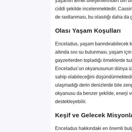
yaşamın temel bileşenlerinden biri ol
ciddi şekilde incelenmektedir. Cassini
de rastlanması, bu olasılığı daha da g
Olası Yaşam Koşulları
Enceladus, yaşam barındırabilecek ko
altında sıvı su bulunması, yaşam için t
gayzerlerden topladığı örneklerde tuz
Enceladus’un okyanusunun dünya üze
sahip olabileceğini düşündürmektedir
ulaşmadığı derin denizlerde bile zeng
okyanusu da benzer şekilde, enerji 
destekleyebilir.
Keşif ve Gelecek Misyonl
Enceladus hakkındaki en önemli bulg