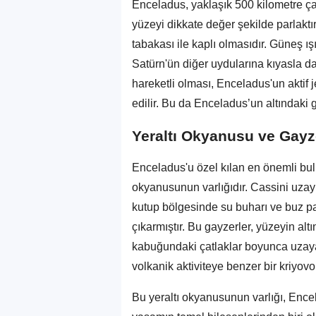
Enceladus, yaklaşık 500 kilometre ç
yüzeyi dikkate değer şekilde parlaktı
tabakası ile kaplı olmasıdır. Güneş ı
Satürn'ün diğer uydularına kıyasla d
hareketli olması, Enceladus'un aktif j
edilir. Bu da Enceladus’un altındaki 
Yeraltı Okyanusu ve Gayz
Enceladus'u özel kılan en önemli bulu
okyanusunun varlığıdır. Cassini uzay
kutup bölgesinde su buharı ve buz par
çıkarmıştır. Bu gayzerler, yüzeyin al
kabuğundaki çatlaklar boyunca uzaya 
volkanik aktiviteye benzer bir kriyovo
Bu yeraltı okyanusunun varlığı, Encela