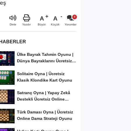
neş
A
A
Büyüt
Küçült
Dinle
Yazdır
Yorumlar
 HABERLER
Ülke Bayrak Tahmin Oyunu |
Dünya Bayraklarını Ücretsiz
Öğren ve...
Solitaire Oyna | Ücretsiz
Klasik Klondike Kart Oyunu
Satranç Oyna | Yapay Zekâ
Destekli Ücretsiz Online
Satranç Oyunu
Türk Daması Oyna | Ücretsiz
Online Dama Strateji Oyunu