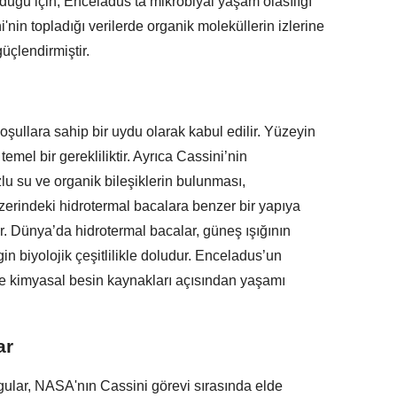
duğu için, Enceladus’ta mikrobiyal yaşam olasılığı
'nin topladığı verilerde organik moleküllerin izlerine
üçlendirmiştir.
şullara sahip bir uydu olarak kabul edilir. Yüzeyin
emel bir gerekliliktir. Ayrıca Cassini’nin
lu su ve organik bileşiklerin bulunması,
rindeki hidrotermal bacalara benzer bir yapıya
. Dünya’da hidrotermal bacalar, güneş ışığının
in biyolojik çeşitlilikle doludur. Enceladus’un
ve kimyasal besin kaynakları açısından yaşamı
ar
ular, NASA'nın Cassini görevi sırasında elde