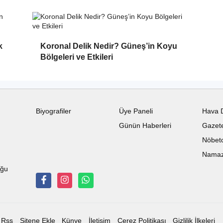
k
Koronal Delik Nedir? Güneş’in Koyu
Bölgeleri ve Etkileri
Biyografiler
Üye Paneli
Hava 
Günün Haberleri
Gazete
Nöbetc
Namaz 
uğu
Rss
Sitene Ekle
Künye
İletişim
Çerez Politikası
Gizlilik İlkeleri