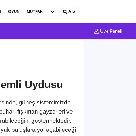
Ara
I
OYUN
MUTFAK
Üye Paneli
zemli Uydusu
tesinde, güneş sistemimizde
buharı fışkırtan gayzerleri ve
rabileceğini göstermektedir.
büyük buluşlara yol açabileceği