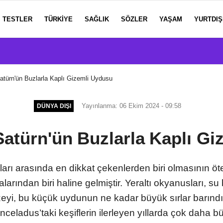
TESTLER
TÜRKIYE
SAĞLIK
SÖZLER
YAŞAM
YURTDIŞ
atürn'ün Buzlarla Kaplı Gizemli Uydusu
Yayınlanma: 06 Ekim 2024 - 09:58
DÜNYA DIŞI
Satürn'ün Buzlarla Kaplı Gi
arı arasında en dikkat çekenlerden biri olmasının ö
rından biri haline gelmiştir. Yeraltı okyanusları, su 
üzeyi, bu küçük uydunun ne kadar büyük sırlar barındı
 Enceladus’taki keşiflerin ilerleyen yıllarda çok daha 