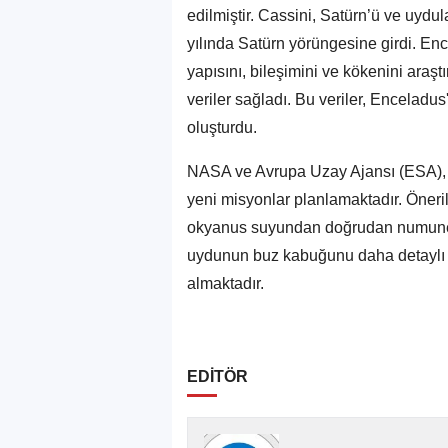
edilmiştir. Cassini, Satürn’ü ve uydul
yılında Satürn yörüngesine girdi. En
yapısını, bileşimini ve kökenini araş
veriler sağladı. Bu veriler, Enceladu
oluşturdu.
NASA ve Avrupa Uzay Ajansı (ESA), E
yeni misyonlar planlamaktadır. Öneri
okyanus suyundan doğrudan numune a
uydunun buz kabuğunu daha detaylı in
almaktadır.
EDİTÖR