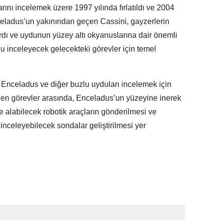
arını incelemek üzere 1997 yılında fırlatıldı ve 2004
celadus’un yakınından geçen Cassini, gayzerlerin
tırdı ve uydunun yüzey altı okyanuslarına dair önemli
s'u inceleyecek gelecekteki görevler için temel
nceladus ve diğer buzlu uyduları incelemek için
len görevler arasında, Enceladus’un yüzeyine inerek
labilecek robotik araçların gönderilmesi ve
celeyebilecek sondalar geliştirilmesi yer