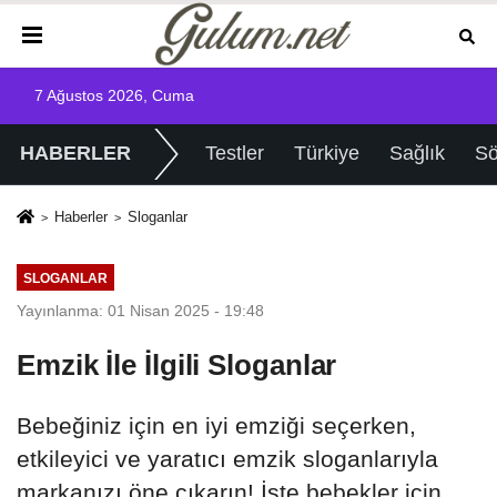
7 Ağustos 2026, Cuma
HABERLER
Testler
Türkiye
Sağlık
Sö
Haberler
Sloganlar
SLOGANLAR
Yayınlanma: 01 Nisan 2025 - 19:48
Emzik İle İlgili Sloganlar
Bebeğiniz için en iyi emziği seçerken,
etkileyici ve yaratıcı emzik sloganlarıyla
markanızı öne çıkarın! İşte bebekler için