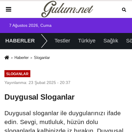
7 Ağustos 2026, Cuma
HABERLER
Testler
Türkiye
Sağlık
Sö
Haberler
Sloganlar
SLOGANLAR
Yayınlanma: 23 Şubat 2025 - 20:37
Duygusal Sloganlar
Duygusal sloganlar ile duygularınızı ifade
edin. Sevgi, mutluluk, hüzün dolu
sloganlarla kalbinizde iz bırakın. Duygusal