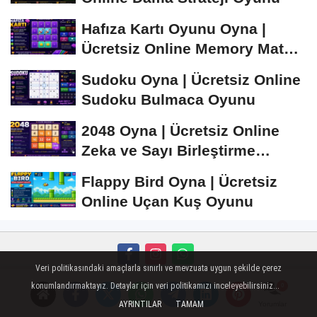
Hafıza Kartı Oyunu Oyna |
Ücretsiz Online Memory Match
Oyunu
Sudoku Oyna | Ücretsiz Online
Sudoku Bulmaca Oyunu
2048 Oyna | Ücretsiz Online
Zeka ve Sayı Birleştirme
Oyunu
Flappy Bird Oyna | Ücretsiz
Online Uçan Kuş Oyunu
Veri politikasındaki amaçlarla sınırlı ve mevzuata uygun şekilde çerez
Künye
İletişim
Çerez Politikası
Gizlilik İlkeleri
konumlandırmaktayız. Detaylar için veri politikamızı inceleyebilirsiniz...
AYRINTILAR
TAMAM
Yorumlar
Mobil Sohbet
Super Live
islami sohbet
Peugeot Oto Cam