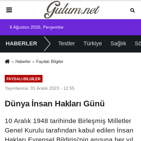
6 Ağustos 2026, Perşembe
HABERLER
Testler
Türkiye
Sağlık
Sö
Haberler
Faydalı Bilgiler
FAYDALI BILGILER
Yayınlanma: 01 Aralık 2023 - 12:55
Dünya İnsan Hakları Günü
10 Aralık 1948 tarihinde Birleşmiş Milletler
Genel Kurulu tarafından kabul edilen İnsan
Hakları Evrensel Bildirisi'nin anısına her yıl