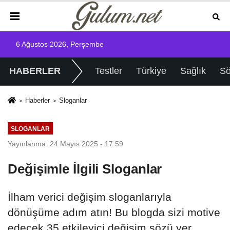
6 Ağustos 2026, Perşembe
HABERLER
Testler
Türkiye
Sağlık
Sö
Haberler
Sloganlar
SLOGANLAR
Yayınlanma: 24 Mayıs 2025 - 17:59
Değişimle İlgili Sloganlar
İlham verici değişim sloganlarıyla
dönüşüme adım atın! Bu blogda sizi motive
edecek 35 etkileyici değişim sözü yer