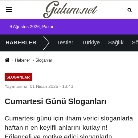
9 Ağustos 2026, Pazar
HABERLER
Testler
Türkiye
Sağlık
Sö
Haberler
Sloganlar
SLOGANLAR
Yayınlanma: 01 Nisan 2025 - 13:43
Cumartesi Günü Sloganları
Cumartesi günü için ilham verici sloganlarla
haftanın en keyifli anlarını kutlayın!
Eğlenceli ve motive edici sloganlarla