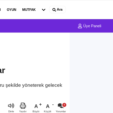
Ara
I
OYUN
MUTFAK
Üye Paneli
ar
ğru şekilde yöneterek gelecek
A
A
Büyüt
Küçült
Dinle
Yazdır
Yorumlar