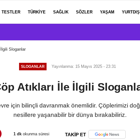
TESTLER
TÜRKIYE
SAĞLIK
SÖZLER
YAŞAM
YURTDIŞ
İlgili Sloganlar
Yayınlanma: 15 Mayıs 2025 - 23:31
SLOGANLAR
öp Atıkları İle İlgili Sloganl
vre için bilinçli davranmak önemlidir. Çöplerimizi do
nesillere yaşanabilir bir dünya bırakabiliriz.
1 dk
okunma süresi
TAKİP ET