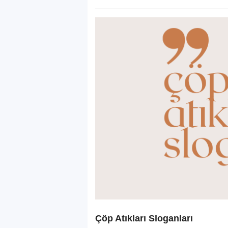
Çöp Atıkları Sloganları