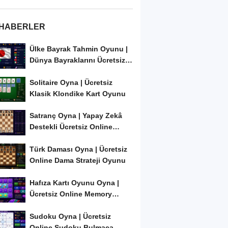
 HABERLER
Ülke Bayrak Tahmin Oyunu |
Dünya Bayraklarını Ücretsiz
Öğren ve...
Solitaire Oyna | Ücretsiz
Klasik Klondike Kart Oyunu
Satranç Oyna | Yapay Zekâ
Destekli Ücretsiz Online
Satranç Oyunu
Türk Daması Oyna | Ücretsiz
Online Dama Strateji Oyunu
Hafıza Kartı Oyunu Oyna |
Ücretsiz Online Memory
Match Oyunu
Sudoku Oyna | Ücretsiz
Online Sudoku Bulmaca