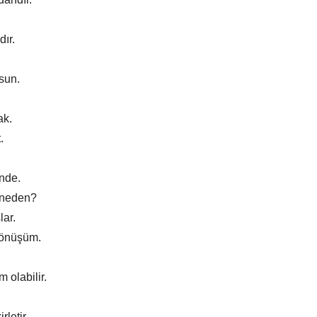
ır.
sun.
ak.
.
nde.
 neden?
lar.
 dönüşüm.
 olabilir.
rletir.