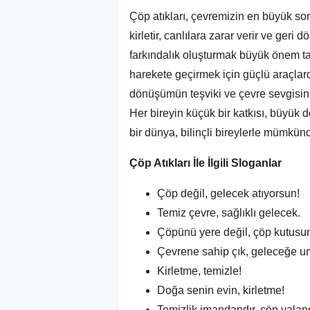
Çöp atıkları, çevremizin en büyük soru
kirletir, canlılara zarar verir ve ger
farkındalık oluşturmak büyük önem taşı
harekete geçirmek için güçlü araçlardı
dönüşümün teşviki ve çevre sevgisinin
Her bireyin küçük bir katkısı, büyük 
bir dünya, bilinçli bireylerle mümkünd
Çöp Atıkları İle İlgili Sloganlar
Çöp değil, gelecek atıyorsun!
Temiz çevre, sağlıklı gelecek.
Çöpünü yere değil, çöp kutusun
Çevrene sahip çık, geleceğe um
Kirletme, temizle!
Doğa senin evin, kirletme!
Temizlik imandandır, çöp yalan