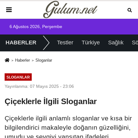
6 Ağustos 2026, Perşembe
HABERLER
Testler
Türkiye
Sağlık
Sö
Haberler
Sloganlar
SLOGANLAR
Yayınlanma: 07 Mayıs 2025 - 23:06
Çiçeklerle İlgili Sloganlar
Çiçeklerle ilgili anlamlı sloganlar ve kısa bir
bilgilendirici makaleyle doğanın güzelliğini,
umudu ve sevgiyi yansıtan ifadeleri