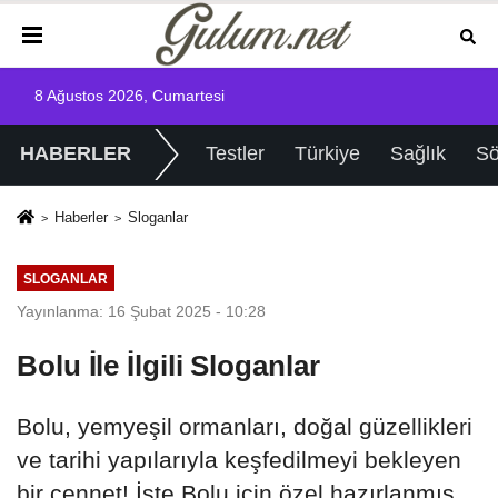
8 Ağustos 2026, Cumartesi
HABERLER
Testler
Türkiye
Sağlık
Sö
Haberler
Sloganlar
SLOGANLAR
Yayınlanma: 16 Şubat 2025 - 10:28
Bolu İle İlgili Sloganlar
Bolu, yemyeşil ormanları, doğal güzellikleri
ve tarihi yapılarıyla keşfedilmeyi bekleyen
bir cennet! İşte Bolu için özel hazırlanmış