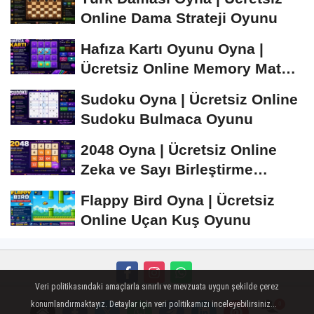
Online Dama Strateji Oyunu
Hafıza Kartı Oyunu Oyna |
Ücretsiz Online Memory Match
Oyunu
Sudoku Oyna | Ücretsiz Online
Sudoku Bulmaca Oyunu
2048 Oyna | Ücretsiz Online
Zeka ve Sayı Birleştirme
Oyunu
Flappy Bird Oyna | Ücretsiz
Online Uçan Kuş Oyunu
Veri politikasındaki amaçlarla sınırlı ve mevzuata uygun şekilde çerez
Künye
İletişim
Çerez Politikası
Gizlilik İlkeleri
konumlandırmaktayız. Detaylar için veri politikamızı inceleyebilirsiniz...