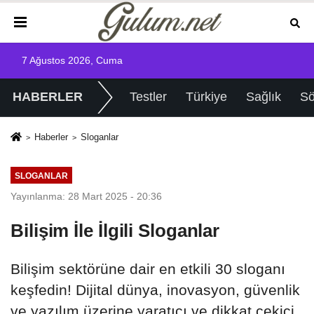
7 Ağustos 2026, Cuma
HABERLER
Testler
Türkiye
Sağlık
Sö
Haberler
Sloganlar
SLOGANLAR
Yayınlanma: 28 Mart 2025 - 20:36
Bilişim İle İlgili Sloganlar
Bilişim sektörüne dair en etkili 30 sloganı
keşfedin! Dijital dünya, inovasyon, güvenlik
ve yazılım üzerine yaratıcı ve dikkat çekici