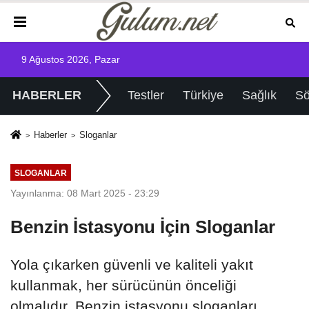
9 Ağustos 2026, Pazar
HABERLER
Testler
Türkiye
Sağlık
Sö
Haberler
Sloganlar
SLOGANLAR
Yayınlanma: 08 Mart 2025 - 23:29
Benzin İstasyonu İçin Sloganlar
Yola çıkarken güvenli ve kaliteli yakıt
kullanmak, her sürücünün önceliği
olmalıdır. Benzin istasyonu sloganları,