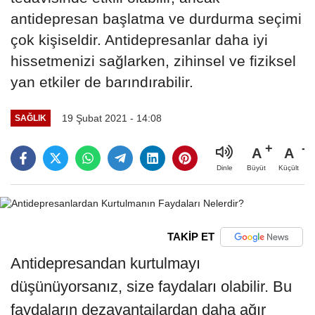
antidepresan başlatma ve durdurma seçimi
çok kişiseldir. Antidepresanlar daha iyi
hissetmenizi sağlarken, zihinsel ve fiziksel
yan etkiler de barındırabilir.
19 Şubat 2021 - 14:08
SAĞLIK
A
A
Büyüt
Küçült
Dinle
TAKİP ET
Antidepresandan kurtulmayı
düşünüyorsanız, size faydaları olabilir. Bu
faydaların dezavantajlardan daha ağır