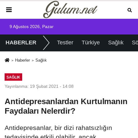
9 Ağustos 2026, Pazar
HABERLER
Testler
Türkiye
Sağlık
Sö
Haberler
Sağlık
SAĞLIK
Yayınlanma: 19 Şubat 2021 - 14:08
Antidepresanlardan Kurtulmanın
Faydaları Nelerdir?
Antidepresanlar, bir dizi rahatsızlığın
tedavisinde etkili olabilir, ancak