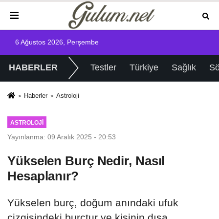
6 Ağustos 2026, Perşembe
HABERLER
Testler
Türkiye
Sağlık
Sö
Haberler
Astroloji
ASTROLOJI
Yayınlanma: 09 Aralık 2025 - 20:53
Yükselen Burç Nedir, Nasıl
Hesaplanır?
Yükselen burç, doğum anındaki ufuk
çizgisindeki burçtur ve kişinin dışa