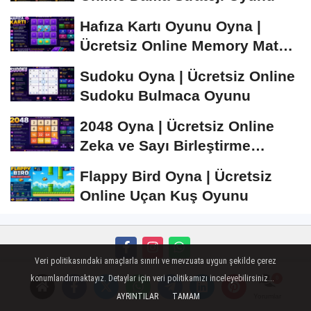
Hafıza Kartı Oyunu Oyna |
Ücretsiz Online Memory Match
Oyunu
Sudoku Oyna | Ücretsiz Online
Sudoku Bulmaca Oyunu
2048 Oyna | Ücretsiz Online
Zeka ve Sayı Birleştirme
Oyunu
Flappy Bird Oyna | Ücretsiz
Online Uçan Kuş Oyunu
Veri politikasındaki amaçlarla sınırlı ve mevzuata uygun şekilde çerez
Künye
İletişim
Çerez Politikası
Gizlilik İlkeleri
konumlandırmaktayız. Detaylar için veri politikamızı inceleyebilirsiniz...
AYRINTILAR
TAMAM
Yorumlar
Mobil Sohbet
Super Live
islami sohbet
Peugeot Oto Cam