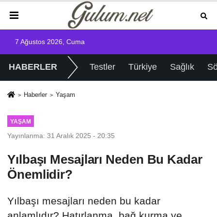
7 Ağustos 2026, Cuma
HABERLER
Testler
Türkiye
Sağlık
Sö
Haberler
Yaşam
YAŞAM
Yayınlanma: 31 Aralık 2025 - 20:35
Yılbaşı Mesajları Neden Bu Kadar
Önemlidir?
Yılbaşı mesajları neden bu kadar
anlamlıdır? Hatırlanma, bağ kurma ve