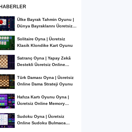
 HABERLER
Ülke Bayrak Tahmin Oyunu |
Dünya Bayraklarını Ücretsiz
Öğren ve...
Solitaire Oyna | Ücretsiz
Klasik Klondike Kart Oyunu
Satranç Oyna | Yapay Zekâ
Destekli Ücretsiz Online
Satranç Oyunu
Türk Daması Oyna | Ücretsiz
Online Dama Strateji Oyunu
Hafıza Kartı Oyunu Oyna |
Ücretsiz Online Memory
Match Oyunu
Sudoku Oyna | Ücretsiz
Online Sudoku Bulmaca
Oyunu