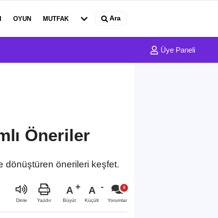
Ara
I
OYUN
MUTFAK
Üye Paneli
mlı Öneriler
e dönüştüren önerileri keşfet.
A
A
Büyüt
Küçült
Dinle
Yazdır
Yorumlar