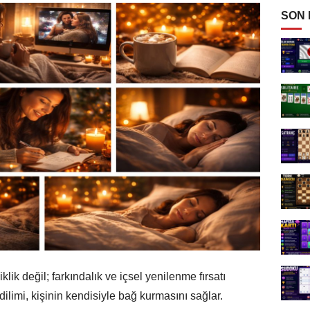
SON
lik değil; farkındalık ve içsel yenilenme fırsatı
ilimi, kişinin kendisiyle bağ kurmasını sağlar.