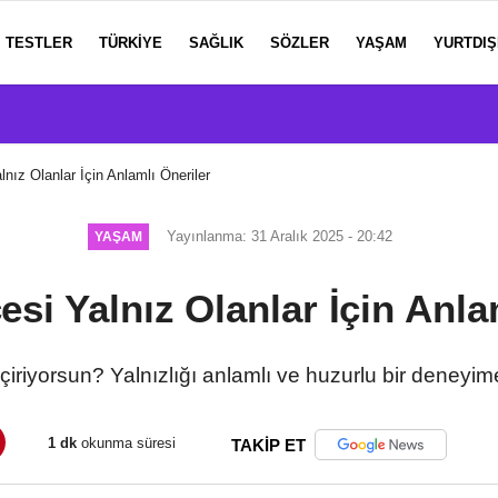
TESTLER
TÜRKIYE
SAĞLIK
SÖZLER
YAŞAM
YURTDIŞ
lnız Olanlar İçin Anlamlı Öneriler
Yayınlanma: 31 Aralık 2025 - 20:42
YAŞAM
esi Yalnız Olanlar İçin Anla
çiriyorsun? Yalnızlığı anlamlı ve huzurlu bir deneyim
1 dk
okunma süresi
TAKİP ET