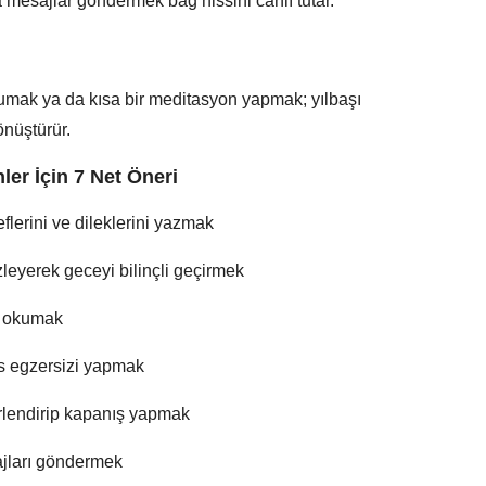
a mesajlar göndermek bağ hissini canlı tutar.
kumak ya da kısa bir meditasyon yapmak; yılbaşı
önüştürür.
ler İçin 7 Net Öneri
flerini ve dileklerini yazmak
zleyerek geceyi bilinçli geçirmek
ap okumak
es egzersizi yapmak
erlendirip kapanış yapmak
ajları göndermek