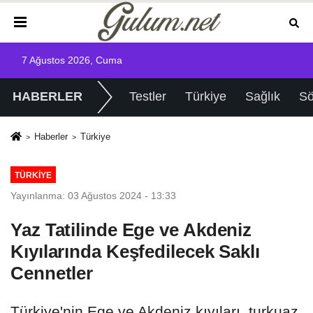
7 Ağustos 2026, Cuma
HABERLER
Testler
Türkiye
Sağlık
Sö
Haberler
Türkiye
TÜRKIYE
Yayınlanma: 03 Ağustos 2024 - 13:33
Yaz Tatilinde Ege ve Akdeniz
Kıyılarında Keşfedilecek Saklı
Cennetler
Türkiye'nin Ege ve Akdeniz kıyıları, turkuaz