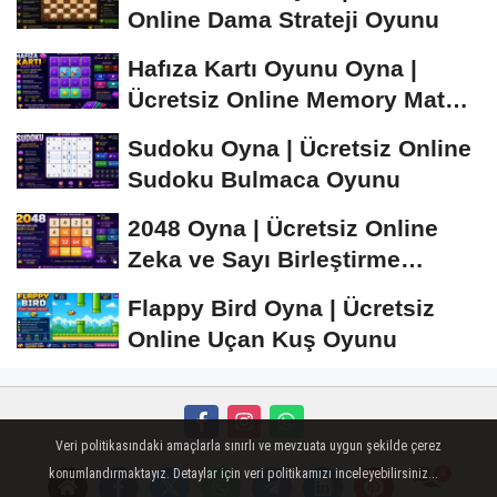
Online Dama Strateji Oyunu
Hafıza Kartı Oyunu Oyna |
Ücretsiz Online Memory Match
Oyunu
Sudoku Oyna | Ücretsiz Online
Sudoku Bulmaca Oyunu
2048 Oyna | Ücretsiz Online
Zeka ve Sayı Birleştirme
Oyunu
Flappy Bird Oyna | Ücretsiz
Online Uçan Kuş Oyunu
Veri politikasındaki amaçlarla sınırlı ve mevzuata uygun şekilde çerez
Künye
İletişim
Çerez Politikası
Gizlilik İlkeleri
konumlandırmaktayız. Detaylar için veri politikamızı inceleyebilirsiniz...