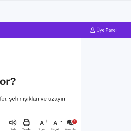
Üye Paneli
or?
, şehir ışıkları ve uzayın
A
A
Büyüt
Küçült
Dinle
Yazdır
Yorumlar