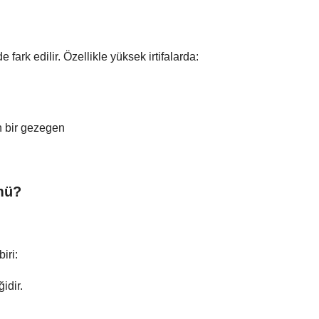
fark edilir. Özellikle yüksek irtifalarda:
n bir gezegen
mü?
iri:
idir.