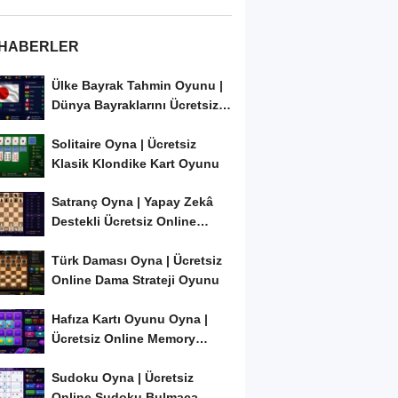
 HABERLER
Ülke Bayrak Tahmin Oyunu |
Dünya Bayraklarını Ücretsiz
Öğren ve...
Solitaire Oyna | Ücretsiz
Klasik Klondike Kart Oyunu
Satranç Oyna | Yapay Zekâ
Destekli Ücretsiz Online
Satranç Oyunu
Türk Daması Oyna | Ücretsiz
Online Dama Strateji Oyunu
Hafıza Kartı Oyunu Oyna |
Ücretsiz Online Memory
Match Oyunu
Sudoku Oyna | Ücretsiz
Online Sudoku Bulmaca