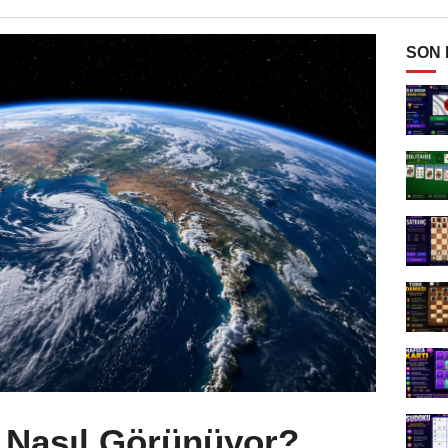
SON
 Nasıl Görünüyor?