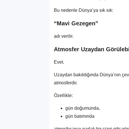
Bu nedenle Dünya’ya sık sık:
“Mavi Gezegen”
adı verilir.
Atmosfer Uzaydan Görülebi
Evet.
Uzaydan bakıldığında Dünya’nın çevre
atmosferdir.
Özellikle:
gün doğumunda,
gün batımında
atmosfer ince parlak bir çizgi gibi gör