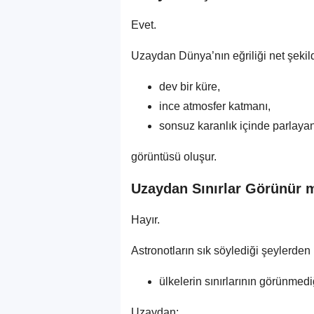
Evet.
Uzaydan Dünya’nın eğriliği net şekilde 
dev bir küre,
ince atmosfer katmanı,
sonsuz karanlık içinde parlaya
görüntüsü oluşur.
Uzaydan Sınırlar Görünür 
Hayır.
Astronotların sık söylediği şeylerden b
ülkelerin sınırlarının görünmediğ
Uzaydan: