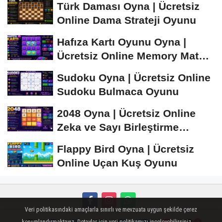
Türk Daması Oyna | Ücretsiz
Online Dama Strateji Oyunu
Hafıza Kartı Oyunu Oyna |
Ücretsiz Online Memory Match
Oyunu
Sudoku Oyna | Ücretsiz Online
Sudoku Bulmaca Oyunu
2048 Oyna | Ücretsiz Online
Zeka ve Sayı Birleştirme
Oyunu
Flappy Bird Oyna | Ücretsiz
Online Uçan Kuş Oyunu
Veri politikasındaki amaçlarla sınırlı ve mevzuata uygun şekilde çerez
Künye
İletişim
Çerez Politikası
Gizlilik İlkeleri