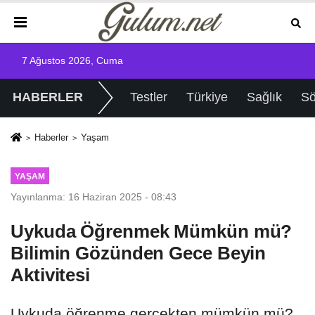
7 Ağustos 2026, Cuma
HABERLER
Testler
Türkiye
Sağlık
Sö
Haberler
Yaşam
YAŞAM
Yayınlanma: 16 Haziran 2025 - 08:43
Uykuda Öğrenmek Mümkün mü?
Bilimin Gözünden Gece Beyin
Aktivitesi
Uykuda öğrenme gerçekten mümkün mü?