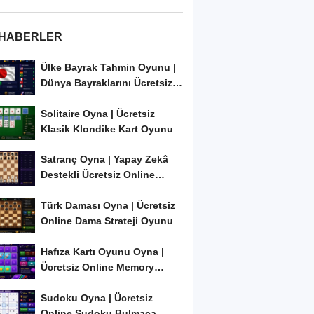
 HABERLER
Ülke Bayrak Tahmin Oyunu |
Dünya Bayraklarını Ücretsiz
Öğren ve...
Solitaire Oyna | Ücretsiz
Klasik Klondike Kart Oyunu
Satranç Oyna | Yapay Zekâ
Destekli Ücretsiz Online
Satranç Oyunu
Türk Daması Oyna | Ücretsiz
Online Dama Strateji Oyunu
Hafıza Kartı Oyunu Oyna |
Ücretsiz Online Memory
Match Oyunu
Sudoku Oyna | Ücretsiz
Online Sudoku Bulmaca