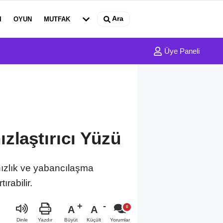
Ara
I
OYUN
MUTFAK
Üye Paneli
zlaştırıcı Yüzü
nızlık ve yabancılaşma
ırabilir.
A
A
Büyüt
Küçült
Dinle
Yazdır
Yorumlar