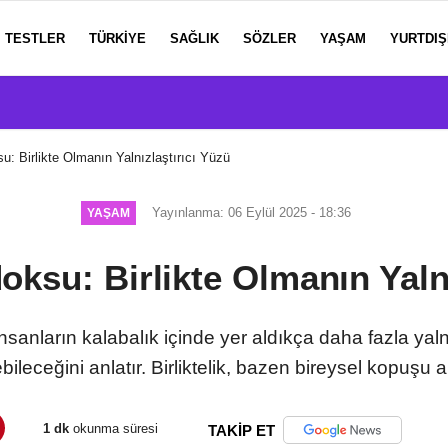
TESTLER
TÜRKIYE
SAĞLIK
SÖZLER
YAŞAM
YURTDIŞ
u: Birlikte Olmanın Yalnızlaştırıcı Yüzü
Yayınlanma: 06 Eylül 2025 - 18:36
YAŞAM
oksu: Birlikte Olmanın Yalnı
nsanların kalabalık içinde yer aldıkça daha fazla yal
ileceğini anlatır. Birliktelik, bazen bireysel kopuşu art
1 dk
okunma süresi
TAKİP ET