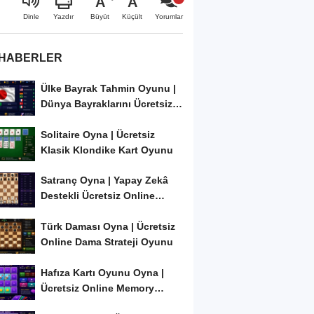
A
A
Büyüt
Küçült
Dinle
Yazdır
Yorumlar
 HABERLER
Ülke Bayrak Tahmin Oyunu |
Dünya Bayraklarını Ücretsiz
Öğren ve...
Solitaire Oyna | Ücretsiz
Klasik Klondike Kart Oyunu
Satranç Oyna | Yapay Zekâ
Destekli Ücretsiz Online
Satranç Oyunu
Türk Daması Oyna | Ücretsiz
Online Dama Strateji Oyunu
Hafıza Kartı Oyunu Oyna |
Ücretsiz Online Memory
Match Oyunu