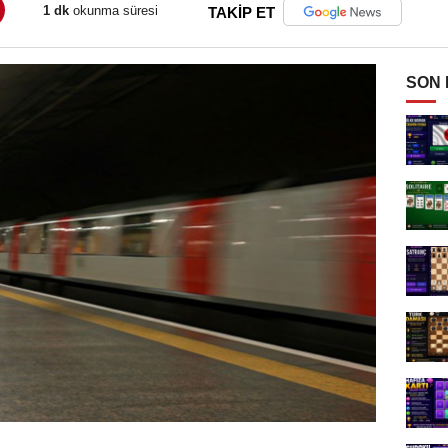
1 dk
okunma süresi
TAKİP ET
SON