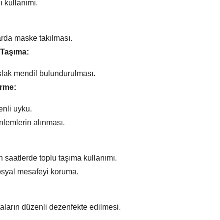
ı kullanımı.
arda maske takılması.
 Taşıma:
ıslak mendil bulundurulması.
irme:
nli uyku.
nlemlerin alınması.
aatlerde toplu taşıma kullanımı.
osyal mesafeyi koruma.
taların düzenli dezenfekte edilmesi.