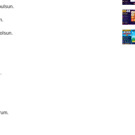
bulsun.
n.
 olsun.
.
orum.