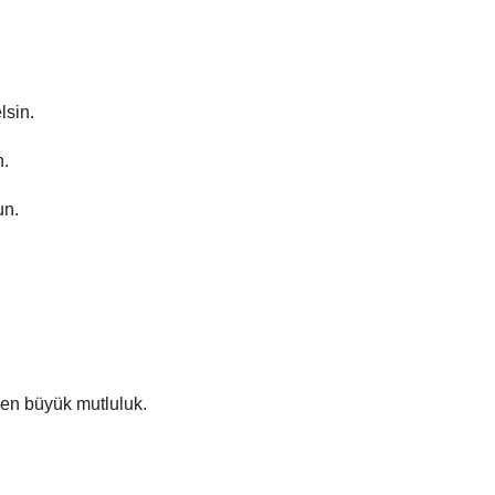
lsin.
n.
un.
 en büyük mutluluk.