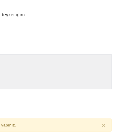
r teyzeciğim.
×
yapınız.