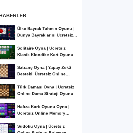
 HABERLER
Ülke Bayrak Tahmin Oyunu |
Dünya Bayraklarını Ücretsiz
Öğren ve...
Solitaire Oyna | Ücretsiz
Klasik Klondike Kart Oyunu
Satranç Oyna | Yapay Zekâ
Destekli Ücretsiz Online
Satranç Oyunu
Türk Daması Oyna | Ücretsiz
Online Dama Strateji Oyunu
Hafıza Kartı Oyunu Oyna |
Ücretsiz Online Memory
Match Oyunu
Sudoku Oyna | Ücretsiz
Online Sudoku Bulmaca