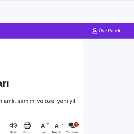
Üye Paneli
rı
 Anlamlı, samimi ve özel yeni yıl
A
A
Büyüt
Küçült
Dinle
Yazdır
Yorumlar