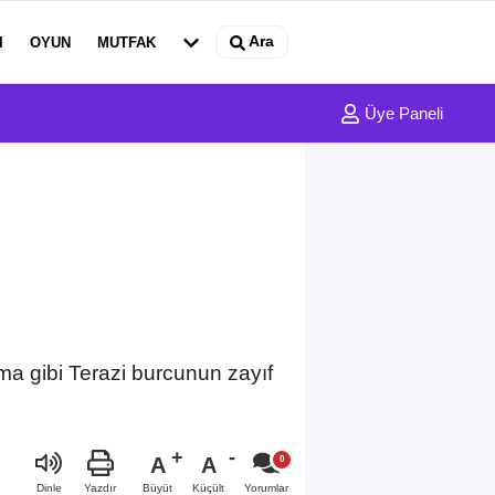
Ara
I
OYUN
MUTFAK
Üye Paneli
ma gibi Terazi burcunun zayıf
A
A
Büyüt
Küçült
Dinle
Yazdır
Yorumlar