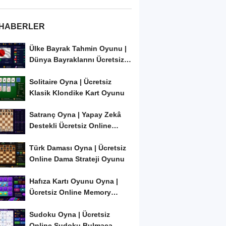
 HABERLER
Ülke Bayrak Tahmin Oyunu |
Dünya Bayraklarını Ücretsiz
Öğren ve...
Solitaire Oyna | Ücretsiz
Klasik Klondike Kart Oyunu
Satranç Oyna | Yapay Zekâ
Destekli Ücretsiz Online
Satranç Oyunu
Türk Daması Oyna | Ücretsiz
Online Dama Strateji Oyunu
Hafıza Kartı Oyunu Oyna |
Ücretsiz Online Memory
Match Oyunu
Sudoku Oyna | Ücretsiz
Online Sudoku Bulmaca