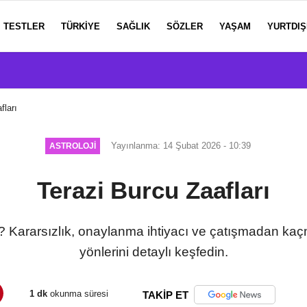
TESTLER
TÜRKIYE
SAĞLIK
SÖZLER
YAŞAM
YURTDIŞ
fları
Yayınlanma: 14 Şubat 2026 - 10:39
ASTROLOJI
Terazi Burcu Zaafları
ir? Kararsızlık, onaylanma ihtiyacı ve çatışmadan kaç
yönlerini detaylı keşfedin.
1 dk
okunma süresi
TAKİP ET