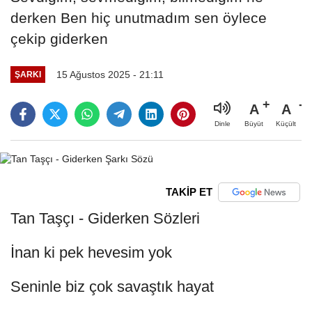
derken Ben hiç unutmadım sen öylece
çekip giderken
15 Ağustos 2025 - 21:11
ŞARKI
A
A
Büyüt
Küçült
Dinle
TAKİP ET
Tan Taşçı - Giderken Sözleri
İnan ki pek hevesim yok
Seninle biz çok savaştık hayat