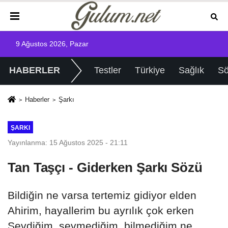
9 Ağustos 2026, Pazar
HABERLER
Testler
Türkiye
Sağlık
Sö
Haberler
Şarkı
ŞARKI
Yayınlanma: 15 Ağustos 2025 - 21:11
Tan Taşçı - Giderken Şarkı Sözü
Bildiğin ne varsa tertemiz gidiyor elden
Ahirim, hayallerim bu ayrılık çok erken
Sevdiğim, sevmediğim, bilmediğim ne