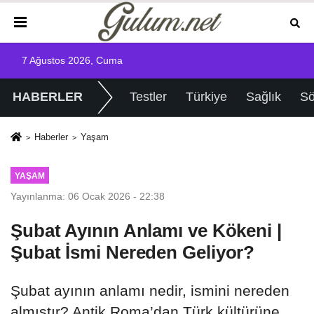
7 Ağustos 2026, Cuma
HABERLER
Testler
Türkiye
Sağlık
Sö
Haberler
Yaşam
YAŞAM
Yayınlanma: 06 Ocak 2026 - 22:38
Şubat Ayının Anlamı ve Kökeni |
Şubat İsmi Nereden Geliyor?
Şubat ayının anlamı nedir, ismini nereden
almıştır? Antik Roma’dan Türk kültürüne