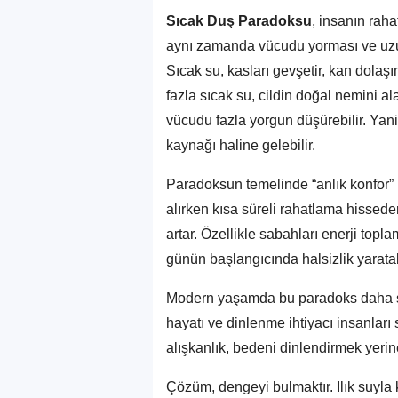
Sıcak Duş Paradoksu
, insanın raha
aynı zamanda vücudu yorması ve uzun
Sıcak su, kasları gevşetir, kan dolaşım
fazla sıcak su, cildin doğal nemini ala
vücudu fazla yorgun düşürebilir. Yani 
kaynağı haline gelebilir.
Paradoksun temelinde “anlık konfor” i
alırken kısa süreli rahatlama hissede
artar. Özellikle sabahları enerji topl
günün başlangıcında halsizlik yaratabi
Modern yaşamda bu paradoks daha sık
hayatı ve dinlenme ihtiyacı insanları
alışkanlık, bedeni dinlendirmek yerine
Çözüm, dengeyi bulmaktır. Ilık suyla