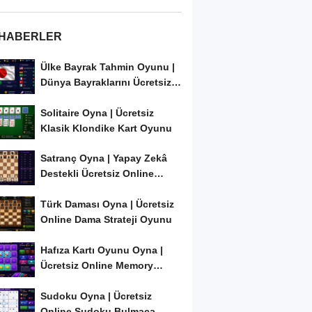
 HABERLER
Ülke Bayrak Tahmin Oyunu |
Dünya Bayraklarını Ücretsiz
Öğren ve...
Solitaire Oyna | Ücretsiz
Klasik Klondike Kart Oyunu
Satranç Oyna | Yapay Zekâ
Destekli Ücretsiz Online
Satranç Oyunu
Türk Daması Oyna | Ücretsiz
Online Dama Strateji Oyunu
Hafıza Kartı Oyunu Oyna |
Ücretsiz Online Memory
Match Oyunu
Sudoku Oyna | Ücretsiz
Online Sudoku Bulmaca