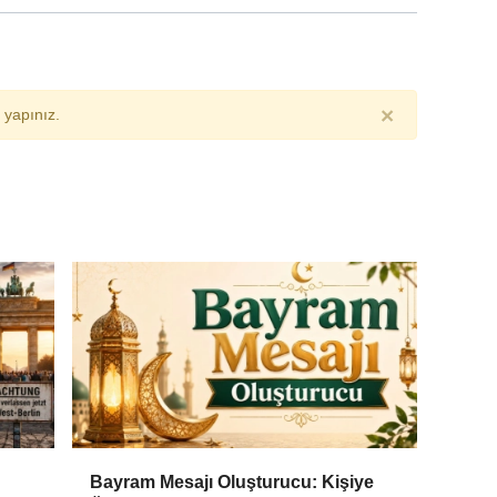
×
yapınız.
Bayram Mesajı Oluşturucu: Kişiye