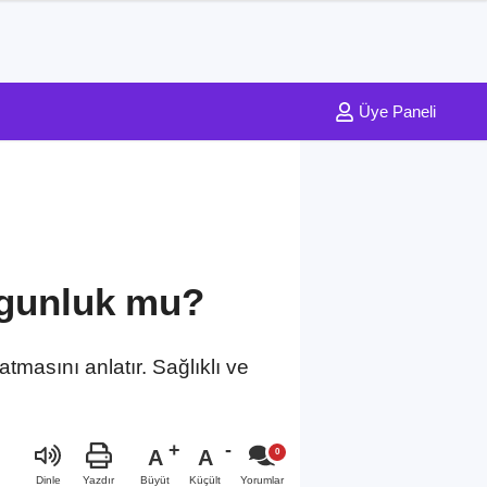
Üye Paneli
rgunluk mu?
tmasını anlatır. Sağlıklı ve
A
A
Büyüt
Küçült
Dinle
Yazdır
Yorumlar