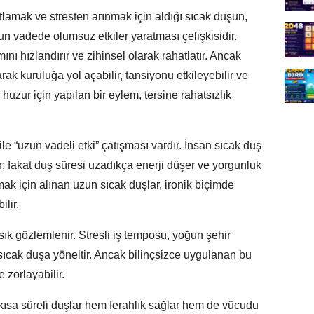
tlamak ve stresten arınmak için aldığı sıcak duşun,
 vadede olumsuz etkiler yaratması çelişkisidir.
ını hızlandırır ve zihinsel olarak rahatlatır. Ancak
rak kuruluğa yol açabilir, tansiyonu etkileyebilir ve
huzur için yapılan bir eylem, tersine rahatsızlık
le “uzun vadeli etki” çatışması vardır. İnsan sıcak duş
r; fakat duş süresi uzadıkça enerji düşer ve yorgunluk
amak için alınan uzun sıcak duşlar, ironik biçimde
lir.
 gözlemlenir. Stresli iş temposu, yoğun şehir
 sıcak duşa yöneltir. Ancak bilinçsizce uygulanan bu
 zorlayabilir.
 kısa süreli duşlar hem ferahlık sağlar hem de vücudu