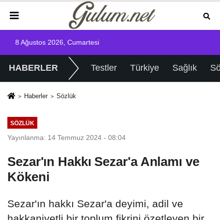
8 Ağustos 2026, Cumartesi
HABERLER
Testler
Türkiye
Sağlık
Sö
Haberler
Sözlük
SÖZLÜK
Yayınlanma: 14 Temmuz 2024 - 08:04
Sezar'ın Hakkı Sezar'a Anlamı ve
Kökeni
Sezar'ın hakkı Sezar'a deyimi, adil ve
hakkaniyetli bir toplum fikrini özetleyen bir