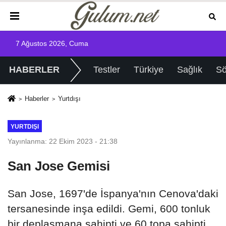
7 Ağustos 2026, Cuma
HABERLER
Testler
Türkiye
Sağlık
Sö
Haberler
Yurtdışı
YURTDIŞI
Yayınlanma: 22 Ekim 2023 - 21:38
San Jose Gemisi
San Jose, 1697'de İspanya'nın Cenova'daki
tersanesinde inşa edildi. Gemi, 600 tonluk
bir deplasmana sahipti ve 60 topa sahipti.