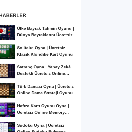
 HABERLER
Ülke Bayrak Tahmin Oyunu |
Dünya Bayraklarını Ücretsiz
Öğren ve...
Solitaire Oyna | Ücretsiz
Klasik Klondike Kart Oyunu
Satranç Oyna | Yapay Zekâ
Destekli Ücretsiz Online
Satranç Oyunu
Türk Daması Oyna | Ücretsiz
Online Dama Strateji Oyunu
Hafıza Kartı Oyunu Oyna |
Ücretsiz Online Memory
Match Oyunu
Sudoku Oyna | Ücretsiz
Online Sudoku Bulmaca