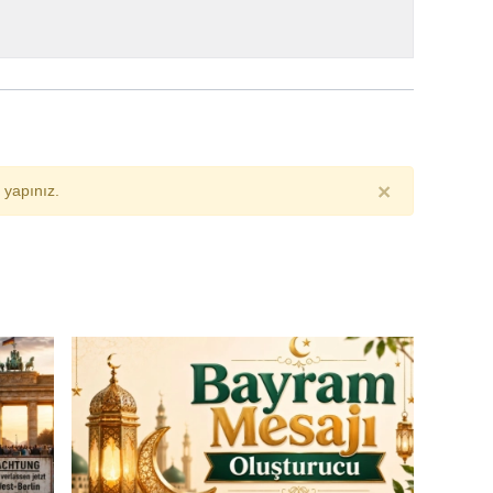
×
yapınız.