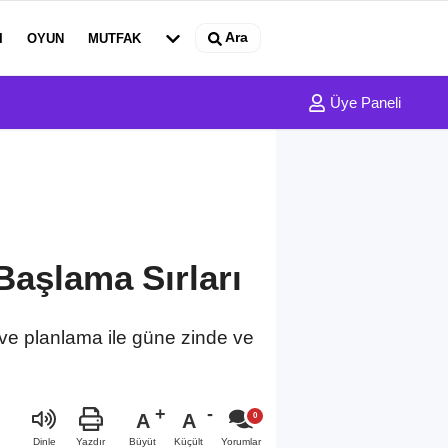
Ara
I
OYUN
MUTFAK
Üye Paneli
Başlama Sırları
 ve planlama ile güne zinde ve
A
A
Büyüt
Küçült
Dinle
Yazdır
Yorumlar