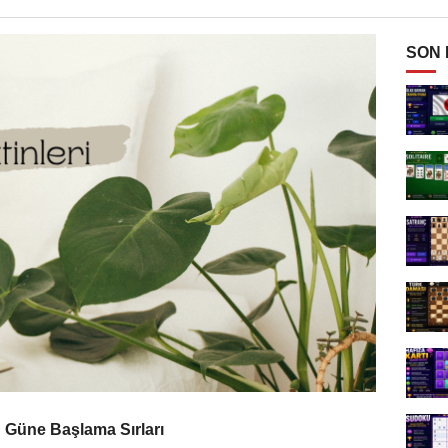
SON
n Güne Başlama Sırları