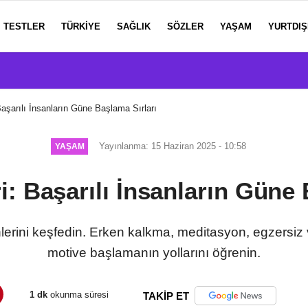
TESTLER
TÜRKIYE
SAĞLIK
SÖZLER
YAŞAM
YURTDIŞ
Başarılı İnsanların Güne Başlama Sırları
Yayınlanma: 15 Haziran 2025 - 10:58
YAŞAM
i: Başarılı İnsanların Güne 
inlerini keşfedin. Erken kalkma, meditasyon, egzersiz
motive başlamanın yollarını öğrenin.
1 dk
okunma süresi
TAKİP ET