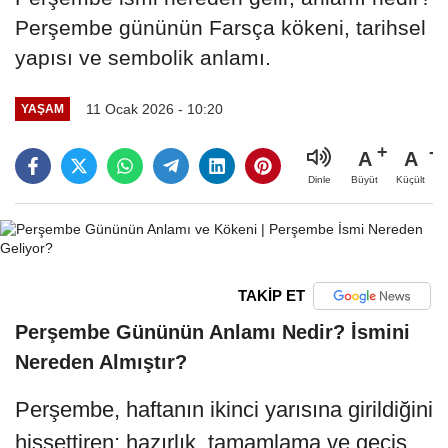
Perşembe gününün Farsça kökeni, tarihsel
yapısı ve sembolik anlamı.
11 Ocak 2026 - 10:20
YAŞAM
A
A
Büyüt
Küçült
Dinle
TAKİP ET
Perşembe Gününün Anlamı Nedir? İsmini
Nereden Almıştır?
Perşembe, haftanın ikinci yarısına girildiğini
hissettiren; hazırlık, tamamlama ve geçiş