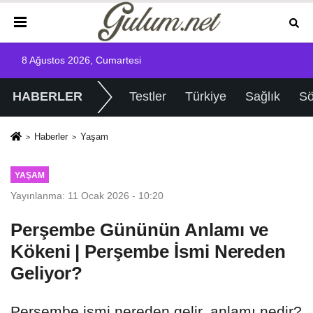
8 Ağustos 2026, Cumartesi
HABERLER
Testler
Türkiye
Sağlık
Sö
Haberler
Yaşam
YAŞAM
Yayınlanma: 11 Ocak 2026 - 10:20
Perşembe Gününün Anlamı ve
Kökeni | Perşembe İsmi Nereden
Geliyor?
Perşembe ismi nereden gelir, anlamı nedir?