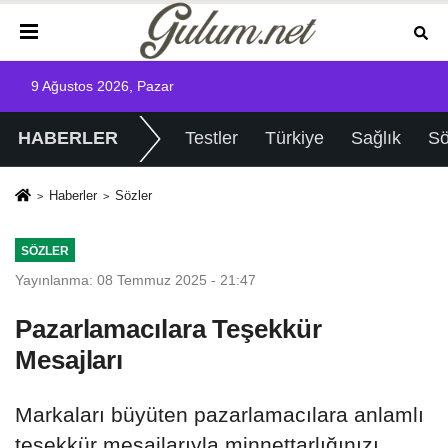
9 Ağustos 2026, Pazar
HABERLER
Testler
Türkiye
Sağlık
Sö
Haberler
Sözler
SÖZLER
Yayınlanma: 08 Temmuz 2025 - 21:47
Pazarlamacılara Teşekkür
Mesajları
Markaları büyüten pazarlamacılara anlamlı
teşekkür mesajlarıyla minnettarlığınızı