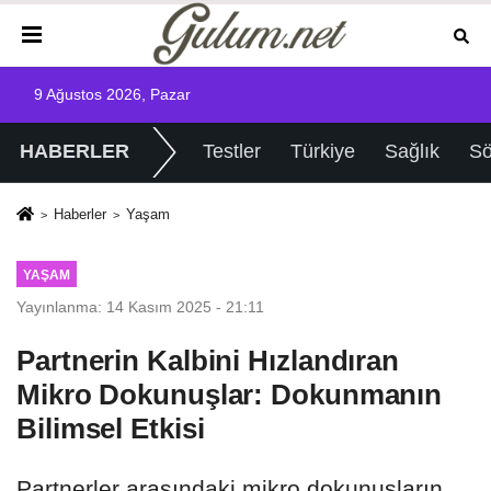
9 Ağustos 2026, Pazar
HABERLER
Testler
Türkiye
Sağlık
Sö
Haberler
Yaşam
YAŞAM
Yayınlanma: 14 Kasım 2025 - 21:11
Partnerin Kalbini Hızlandıran
Mikro Dokunuşlar: Dokunmanın
Bilimsel Etkisi
Partnerler arasındaki mikro dokunuşların