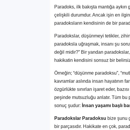
Paradoks, ilk bakışta mantığa aykırı 
çelişkili durumdur. Ancak işin en ilgi
paradoksların kendisinin de bir par
Paradokslar, düşünmeyi tetikler, zihin
paradoksla uğraşmak, insanı şu soruy
değil midir?” Bir yandan paradokslar,
hakikatin kendisini sonsuz bir belirsizl
Örneğin; “düşünme paradoksu”, “mutl
kavramlar aslında insan hayatının farkl
özgürlükte sınırları işaret eder, bazıs
peşinde mutsuzluğu anlatır. Tüm bu p
sonuç şudur:
İnsan yaşamı başlı ba
Paradokslar Paradoksu
bize şunu g
bir parçasıdır. Hakikate en çok, parad