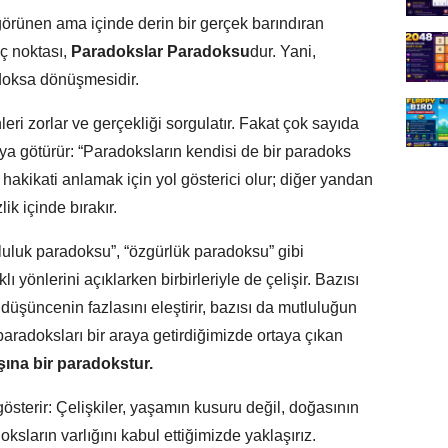
görünen ama içinde derin bir gerçek barındıran
nç noktası,
Paradokslar Paradoksu
dur. Yani,
adoksa dönüşmesidir.
leri zorlar ve gerçekliği sorgulatır. Fakat çok sayıda
a götürür: “Paradoksların kendisi de bir paradoks
 hakikati anlamak için yol gösterici olur; diğer yandan
ik içinde bırakır.
uluk paradoksu”, “özgürlük paradoksu” gibi
ı yönlerini açıklarken birbirleriyle de çelişir. Bazısı
ı düşüncenin fazlasını eleştirir, bazısı da mutluluğun
aradoksları bir araya getirdiğimizde ortaya çıkan
şına bir paradokstur.
österir: Çelişkiler, yaşamın kusuru değil, doğasının
oksların varlığını kabul ettiğimizde yaklaşırız.