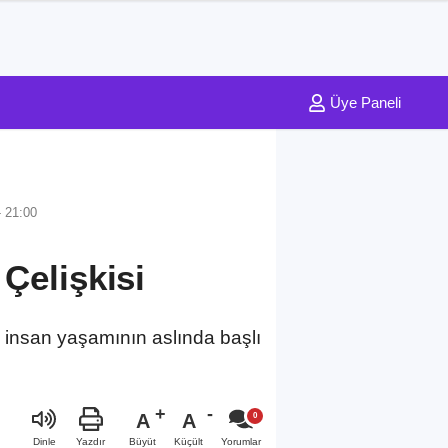
Üye Paneli
 21:00
Çelişkisi
e insan yaşamının aslında başlı
A
A
Büyüt
Küçült
Dinle
Yazdır
Yorumlar