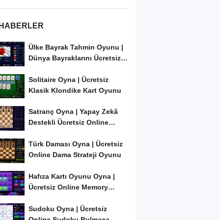
 HABERLER
Ülke Bayrak Tahmin Oyunu |
Dünya Bayraklarını Ücretsiz
Öğren ve...
Solitaire Oyna | Ücretsiz
Klasik Klondike Kart Oyunu
Satranç Oyna | Yapay Zekâ
Destekli Ücretsiz Online
Satranç Oyunu
Türk Daması Oyna | Ücretsiz
Online Dama Strateji Oyunu
Hafıza Kartı Oyunu Oyna |
Ücretsiz Online Memory
Match Oyunu
Sudoku Oyna | Ücretsiz
Online Sudoku Bulmaca