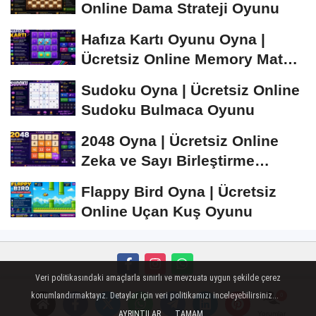
Online Dama Strateji Oyunu
Hafıza Kartı Oyunu Oyna |
Ücretsiz Online Memory Match
Oyunu
Sudoku Oyna | Ücretsiz Online
Sudoku Bulmaca Oyunu
2048 Oyna | Ücretsiz Online
Zeka ve Sayı Birleştirme
Oyunu
Flappy Bird Oyna | Ücretsiz
Online Uçan Kuş Oyunu
Veri politikasındaki amaçlarla sınırlı ve mevzuata uygun şekilde çerez
Künye
İletişim
Çerez Politikası
Gizlilik İlkeleri
konumlandırmaktayız. Detaylar için veri politikamızı inceleyebilirsiniz...
AYRINTILAR
TAMAM
Yorumlar