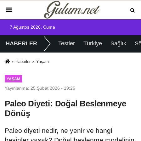
7 Ağustos 2026, Cuma
HABERLER
Testler
Türkiye
Sağlık
Sö
Haberler
Yaşam
YAŞAM
Yayınlanma: 25 Şubat 2026 - 19:26
Paleo Diyeti: Doğal Beslenmeye
Dönüş
Paleo diyeti nedir, ne yenir ve hangi
besinler yasak? Doğal beslenme modelinin