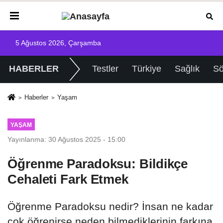
5 Ağustos 2026, Çarşamba
HABERLER
Testler
Türkiye
Sağlık
Sö
Haberler
Yaşam
YAŞAM
Yayınlanma: 30 Ağustos 2025 - 15:00
Öğrenme Paradoksu: Bildikçe
Cehaleti Fark Etmek
Öğrenme Paradoksu nedir? İnsan ne kadar
çok öğrenirse neden bilmediklerinin farkına