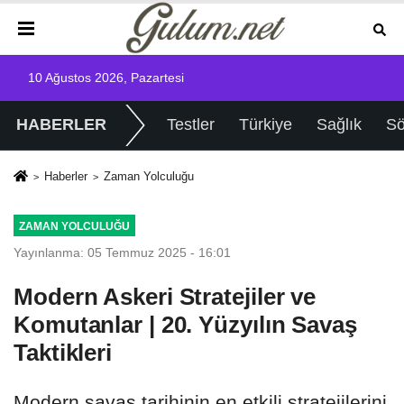
10 Ağustos 2026, Pazartesi
HABERLER
Testler
Türkiye
Sağlık
Sö
Haberler
Zaman Yolculuğu
ZAMAN YOLCULUĞU
Yayınlanma: 05 Temmuz 2025 - 16:01
Modern Askeri Stratejiler ve
Komutanlar | 20. Yüzyılın Savaş
Taktikleri
Modern savaş tarihinin en etkili stratejilerini