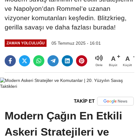
ve Napolyon’dan Rommel’e uzanan
vizyoner komutanları keşfedin. Blitzkrieg,
gerilla savaşı ve daha fazlası burada!
05 Temmuz 2025 - 16:01
ZAMAN YOLCULUĞU
A
A
Büyüt
Küçült
Dinle
TAKİP ET
Modern Çağın En Etkili
Askeri Stratejileri ve