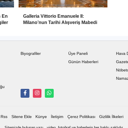
n En
Galleria Vittorio Emanuele II:
iler
Milano’nun Tarihi Alışveriş Mabedi
Biyografiler
Üye Paneli
Hava 
Günün Haberleri
Gazete
Nöbetc
Namaz 
uğu
Rss
Sitene Ekle
Künye
İletişim
Çerez Politikası
Gizlilik İlkeleri
Sitemizde bulunan yazı , video, fotoğraf ve haberlerin her hakkı saklıdır.