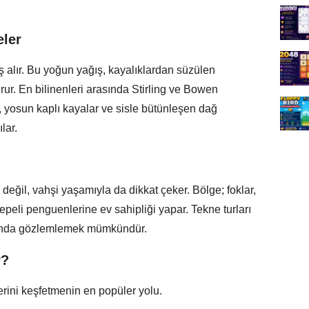
eler
ş alır. Bu yoğun yağış, kayalıklardan süzülen
urur. En bilinenleri arasında Stirling ve Bowen
, yosun kaplı kayalar ve sisle bütünleşen dağ
lar.
eğil, vahşi yaşamıyla da dikkat çeker. Bölge; foklar,
epeli penguenlerine ev sahipliği yapar. Tekne turları
arında gözlemlemek mümkündür.
r?
erini keşfetmenin en popüler yolu.