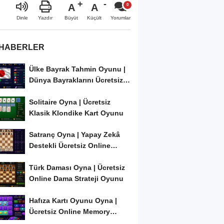
A
A
Büyüt
Küçült
Dinle
Yazdır
Yorumlar
 HABERLER
Ülke Bayrak Tahmin Oyunu |
Dünya Bayraklarını Ücretsiz
Öğren ve...
Solitaire Oyna | Ücretsiz
Klasik Klondike Kart Oyunu
Satranç Oyna | Yapay Zekâ
Destekli Ücretsiz Online
Satranç Oyunu
Türk Daması Oyna | Ücretsiz
Online Dama Strateji Oyunu
Hafıza Kartı Oyunu Oyna |
Ücretsiz Online Memory
Match Oyunu