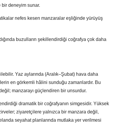
 bir deneyim sunar.
tikalar nefes kesen manzaralar eşliğinde yürüyüş
ığında buzulların şekillendirdiği coğrafya çok daha
ilebilir. Yaz aylarında (Aralık–Şubat) hava daha
lelerin en görkemli hâlini sunduğu zamanlardır. Bu
eğil; manzarayı güçlendiren bir unsurdur.
endirdiği dramatik bir coğrafyanın simgesidir. Yüksek
 zirveler; ziyaretçilere yalnızca bir manzara değil,
elanda seyahat planlarında mutlaka yer verilmesi