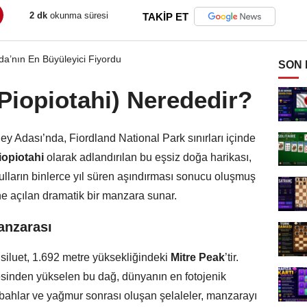
2 dk
okunma süresi
TAKİP ET
SON
Piopiotahi) Nerededir?
y Adası’nda, Fiordland National Park sınırları içinde
iopiotahi
olarak adlandırılan bu eşsiz doğa harikası,
uzulların binlerce yıl süren aşındırması sonucu oluşmuş
e açılan dramatik bir manzara sunar.
anzarası
 siluet, 1.692 metre yüksekliğindeki
Mitre Peak
’tir.
sinden yükselen bu dağ, dünyanın en fotojenik
 sabahlar ve yağmur sonrası oluşan şelaleler, manzarayı