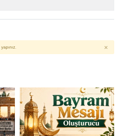
×
yapınız.