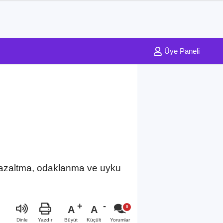
Üye Paneli
s azaltma, odaklanma ve uyku
A
A
Büyüt
Küçült
Dinle
Yazdır
Yorumlar