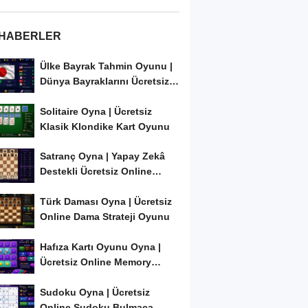
 HABERLER
Ülke Bayrak Tahmin Oyunu |
Dünya Bayraklarını Ücretsiz
Öğren ve...
Solitaire Oyna | Ücretsiz
Klasik Klondike Kart Oyunu
Satranç Oyna | Yapay Zekâ
Destekli Ücretsiz Online
Satranç Oyunu
Türk Daması Oyna | Ücretsiz
Online Dama Strateji Oyunu
Hafıza Kartı Oyunu Oyna |
Ücretsiz Online Memory
Match Oyunu
Sudoku Oyna | Ücretsiz
Online Sudoku Bulmaca