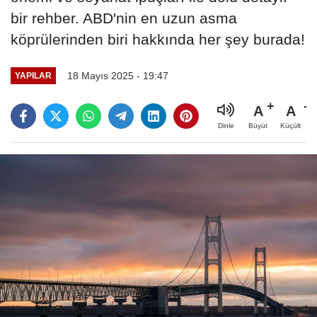
bir rehber. ABD'nin en uzun asma
köprülerinden biri hakkında her şey burada!
18 Mayıs 2025 - 19:47
YAPILAR
A
A
Büyüt
Küçült
Dinle