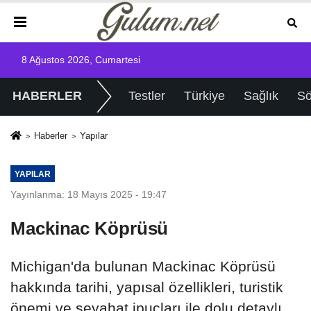
8 Ağustos 2026, Cumartesi
HABERLER
Testler
Türkiye
Sağlık
Sö
Haberler
Yapılar
YAPILAR
Yayınlanma: 18 Mayıs 2025 - 19:47
Mackinac Köprüsü
Michigan'da bulunan Mackinac Köprüsü
hakkında tarihi, yapısal özellikleri, turistik
önemi ve seyahat ipuçları ile dolu detaylı