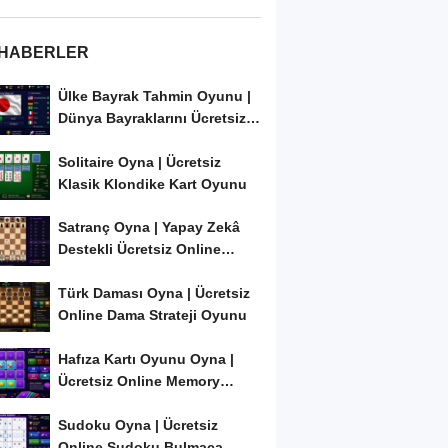
 HABERLER
Ülke Bayrak Tahmin Oyunu |
Dünya Bayraklarını Ücretsiz
Öğren ve...
Solitaire Oyna | Ücretsiz
Klasik Klondike Kart Oyunu
Satranç Oyna | Yapay Zekâ
Destekli Ücretsiz Online
Satranç Oyunu
Türk Daması Oyna | Ücretsiz
Online Dama Strateji Oyunu
Hafıza Kartı Oyunu Oyna |
Ücretsiz Online Memory
Match Oyunu
Sudoku Oyna | Ücretsiz
Online Sudoku Bulmaca