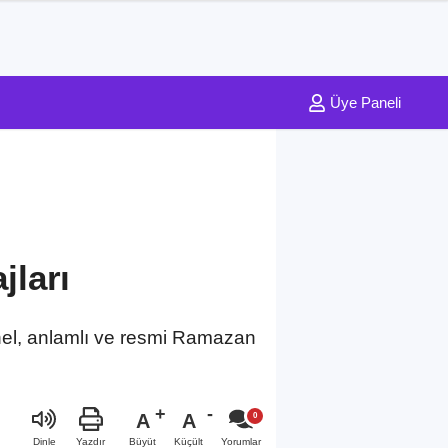
Üye Paneli
ları
onel, anlamlı ve resmi Ramazan
A
A
Büyüt
Küçült
Dinle
Yazdır
Yorumlar