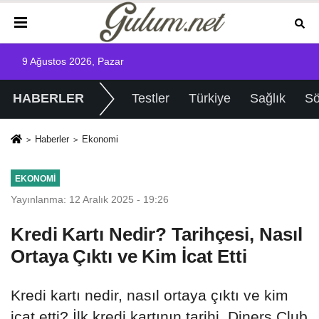
9 Ağustos 2026, Pazar
HABERLER
Testler
Türkiye
Sağlık
Sö
Haberler
Ekonomi
EKONOMI
Yayınlanma: 12 Aralık 2025 - 19:26
Kredi Kartı Nedir? Tarihçesi, Nasıl
Ortaya Çıktı ve Kim İcat Etti
Kredi kartı nedir, nasıl ortaya çıktı ve kim
icat etti? İlk kredi kartının tarihi, Diners Club