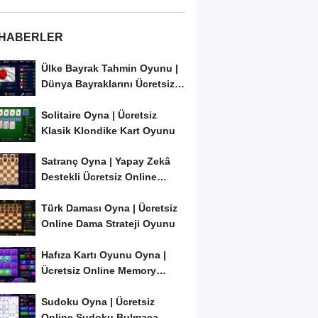
 HABERLER
Ülke Bayrak Tahmin Oyunu |
Dünya Bayraklarını Ücretsiz
Öğren ve...
Solitaire Oyna | Ücretsiz
Klasik Klondike Kart Oyunu
Satranç Oyna | Yapay Zekâ
Destekli Ücretsiz Online
Satranç Oyunu
Türk Daması Oyna | Ücretsiz
Online Dama Strateji Oyunu
Hafıza Kartı Oyunu Oyna |
Ücretsiz Online Memory
Match Oyunu
Sudoku Oyna | Ücretsiz
Online Sudoku Bulmaca