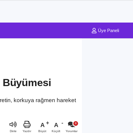
Üye Paneli
n Büyümesi
retin, korkuya rağmen hareket
A
A
Büyüt
Küçült
Dinle
Yazdır
Yorumlar