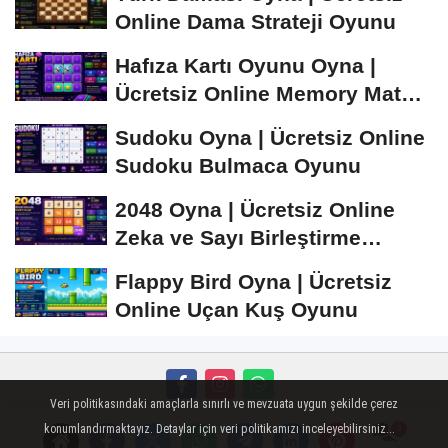
Online Dama Strateji Oyunu
Hafıza Kartı Oyunu Oyna |
Ücretsiz Online Memory Match
Oyunu
Sudoku Oyna | Ücretsiz Online
Sudoku Bulmaca Oyunu
2048 Oyna | Ücretsiz Online
Zeka ve Sayı Birleştirme
Oyunu
Flappy Bird Oyna | Ücretsiz
Online Uçan Kuş Oyunu
Veri politikasındaki amaçlarla sınırlı ve mevzuata uygun şekilde çerez
Künye
İletişim
Çerez Politikası
Gizlilik İlkeleri
konumlandırmaktayız. Detaylar için veri politikamızı inceleyebilirsiniz...