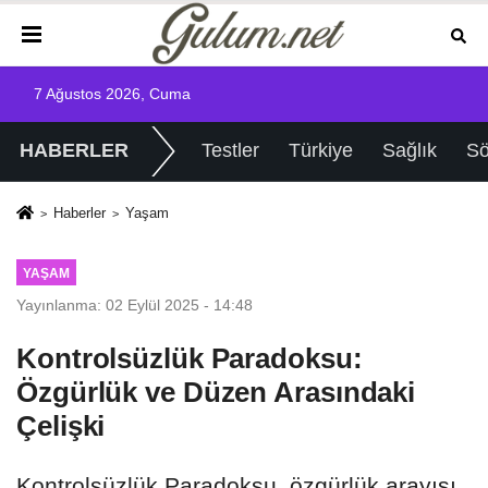
7 Ağustos 2026, Cuma
HABERLER
Testler
Türkiye
Sağlık
Sö
Haberler
Yaşam
YAŞAM
Yayınlanma: 02 Eylül 2025 - 14:48
Kontrolsüzlük Paradoksu:
Özgürlük ve Düzen Arasındaki
Çelişki
Kontrolsüzlük Paradoksu, özgürlük arayışı