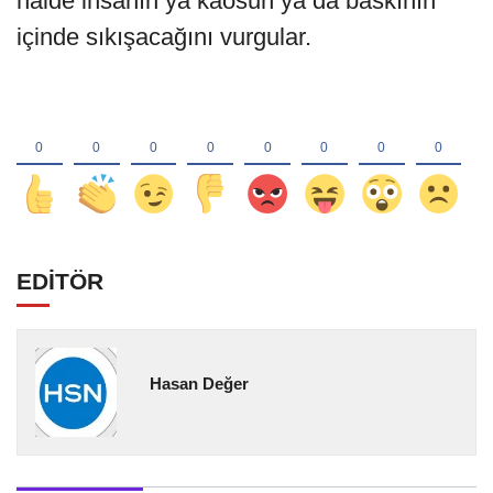
halde insanın ya kaosun ya da baskının
içinde sıkışacağını vurgular.
EDİTÖR
Hasan Değer