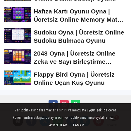
Hafıza Kartı Oyunu Oyna |
Ücretsiz Online Memory Match
Oyunu
Sudoku Oyna | Ücretsiz Online
Sudoku Bulmaca Oyunu
2048 Oyna | Ücretsiz Online
Zeka ve Sayı Birleştirme
Oyunu
Flappy Bird Oyna | Ücretsiz
Online Uçan Kuş Oyunu
Veri politikasındaki amaçlarla sınırlı ve mevzuata uygun şekilde çerez
Künye
İletişim
Çerez Politikası
Gizlilik İlkeleri
konumlandırmaktayız. Detaylar için veri politikamızı inceleyebilirsiniz...
AYRINTILAR
TAMAM
Yorumlar
Mobil Sohbet
Super Live
islami sohbet
Peugeot Oto Cam