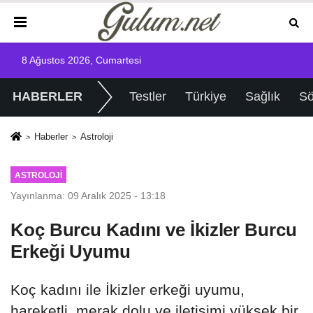
8 Ağustos 2026, Cumartesi
HABERLER
Testler
Türkiye
Sağlık
Sö
Haberler
Astroloji
ASTROLOJI
Yayınlanma: 09 Aralık 2025 - 13:18
Koç Burcu Kadını ve İkizler Burcu
Erkeği Uyumu
Koç kadını ile İkizler erkeği uyumu,
hareketli, merak dolu ve iletişimi yüksek bir