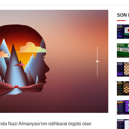
SON
nda Nazi Almanyası'nın istihbarat örgütü olan