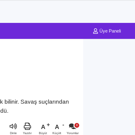
Üye Paneli
 bilinir. Savaş suçlarından
ldü.
A
A
Büyüt
Küçült
Dinle
Yazdır
Yorumlar