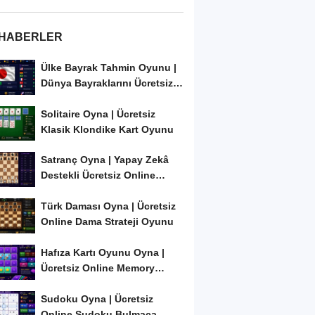
 HABERLER
Ülke Bayrak Tahmin Oyunu |
Dünya Bayraklarını Ücretsiz
Öğren ve...
Solitaire Oyna | Ücretsiz
Klasik Klondike Kart Oyunu
Satranç Oyna | Yapay Zekâ
Destekli Ücretsiz Online
Satranç Oyunu
Türk Daması Oyna | Ücretsiz
Online Dama Strateji Oyunu
Hafıza Kartı Oyunu Oyna |
Ücretsiz Online Memory
Match Oyunu
Sudoku Oyna | Ücretsiz
Online Sudoku Bulmaca