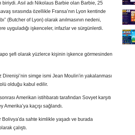
 biriydi. Asıl adı Nikolaus Barbie olan Barbie, 25
vaş sırasında özellikle Fransa’nın Lyon kentinde
ı" (Butcher of Lyon) olarak anılmasının nedeni,
re uyguladığı işkenceler, infazlar ve sürgünlerdi.
po şefi olarak yüzlerce kişinin işkence görmesinden
 Direnişi’nin simge ismi Jean Moulin'in yakalanması
lü olduğu kabul edilir.
onrası Amerikan istihbaratı tarafından Sovyet karşıtı
ey Amerika’ya kaçışı sağlandı.
r Bolivya'da sahte kimlikle yaşadı ve burada
arak çalıştı.