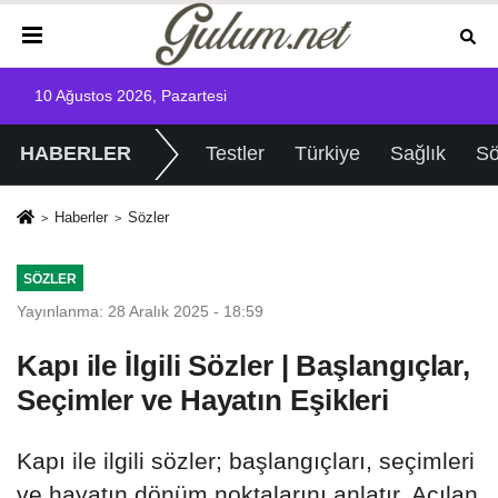
10 Ağustos 2026, Pazartesi
HABERLER
Testler
Türkiye
Sağlık
Sö
Haberler
Sözler
SÖZLER
Yayınlanma: 28 Aralık 2025 - 18:59
Kapı ile İlgili Sözler | Başlangıçlar,
Seçimler ve Hayatın Eşikleri
Kapı ile ilgili sözler; başlangıçları, seçimleri
ve hayatın dönüm noktalarını anlatır. Açılan