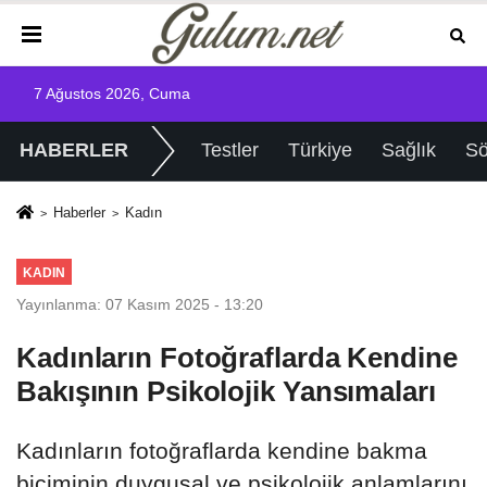
7 Ağustos 2026, Cuma
HABERLER
Testler
Türkiye
Sağlık
Sö
Haberler
Kadın
KADIN
Yayınlanma: 07 Kasım 2025 - 13:20
Kadınların Fotoğraflarda Kendine
Bakışının Psikolojik Yansımaları
Kadınların fotoğraflarda kendine bakma
biçiminin duygusal ve psikolojik anlamlarını