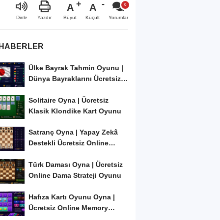
A
A
Büyüt
Küçült
Dinle
Yazdır
Yorumlar
 HABERLER
Ülke Bayrak Tahmin Oyunu |
Dünya Bayraklarını Ücretsiz
Öğren ve...
Solitaire Oyna | Ücretsiz
Klasik Klondike Kart Oyunu
Satranç Oyna | Yapay Zekâ
Destekli Ücretsiz Online
Satranç Oyunu
Türk Daması Oyna | Ücretsiz
Online Dama Strateji Oyunu
Hafıza Kartı Oyunu Oyna |
Ücretsiz Online Memory
Match Oyunu