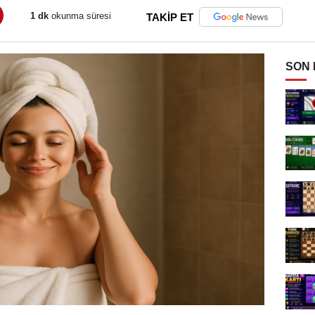
1 dk
okunma süresi
TAKİP ET
SON