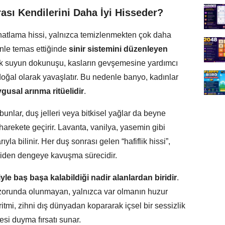
sı Kendilerini Daha İyi Hisseder?
ahatlama hissi, yalnızca temizlenmekten çok daha
nle temas ettiğinde
sinir sistemini düzenleyen
lık suyun dokunuşu, kasların gevşemesine yardımcı
doğal olarak yavaşlatır. Bu nedenle banyo, kadınlar
gusal arınma ritüelidir
.
unlar, duş jelleri veya bitkisel yağlar da beyne
harekete geçirir. Lavanta, vanilya, yasemin gibi
yla bilinir. Her duş sonrası gelen “hafiflik hissi”,
iden dengeye kavuşma sürecidir.
yle baş başa kalabildiği nadir alanlardan biridir
.
zorunda olunmayan, yalnızca var olmanın huzur
 ritmi, zihni dış dünyadan kopararak içsel bir sessizlik
esi duyma fırsatı sunar.